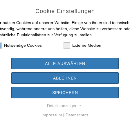
tteilungen und Fragen
Cookie Einstellungen
tzung zur Kinder- und Jugendbeteiligung in der Gemeinde Trebur
n der Verwaltung: Stefan Kasseckert, Fachbereichsleiter Soziales, Kul
r nutzen Cookies auf unserer Website. Einige von ihnen sind technisch
ldung
twendig, während andere uns helfen, diese Website zu verbessern od
sätzliche Funktionalitäten zur Verfügung zu stellen.
auenförder- und Gleichstellungsplan für den Zeitraum von 2026 bis 20
emeindeverwaltung Trebur nach dem Hessischen Gleichberechtigungs
Notwendige Cookies
Externe Medien
HGlG) vom 03.08.2023
n der Verwaltung: Jennifer Mathes, stellvertretende Frauen- und Glei
ALLE AUSWÄHLEN
trag der GLT-Fraktion, lfd. Nr. AT041, Bürgersprechstunde
trag der SPD-Fraktion, lfd. Nr. 044, Sachstand Lesekapelle Geinsheim
ABLEHNEN
 zur Übersicht
SPEICHERN
Details anzeigen
Impressum
|
Datenschutz