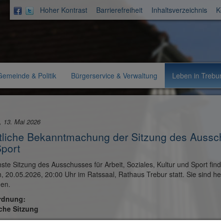
Hoher Kontrast
Barrierefreiheit
Inhaltsverzeichnis
K
Aktuelle
Gemeinde & Politik
Bürgerservice & Verwaltung
Leben in Trebu
Rubrik:
, 13. Mai 2026
tliche Bekanntmachung der Sitzung des Ausschu
port
ste Sitzung des Ausschusses für Arbeit, Soziales, Kultur und Sport fin
, 20.05.2026, 20:00 Uhr im Ratssaal, Rathaus Trebur statt. Sie sind he
den.
rdnung:
iche Sitzung