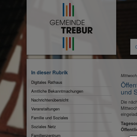
Zur
Startseite
In dieser Rubrik
Mittwoch
Digitales Rathaus
Öffen
Aktuelle
und S
Amtliche Bekanntmachungen
Rubrik:
Nachrichtenübersicht
Die näch
Mittwoch
Veranstaltungen
eingela
Familie und Soziales
Tageso
Soziales Netz
Öffentl
Familienzentrum