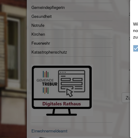
Mi
Gemeindepflegerin
Sa
Gesundheit
vo
Wi
Notrufe
Bi
no
Kirchen
zu
Fr
Feuerwehr
G
(
Katastrophenschutz
vo
An
An
Zurück
Einwohnermeldeamt