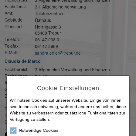
3 Allgemeine Verwaltung und Finanzen
Fachdienst:
3.1 Allgemeine Verwaltung
Amt:
Telefonzentrale
Gebäude:
Rathaus
Dienstort:
Herrngasse 3
65468 Trebur
Telefon:
06147 208 0
Telefax:
06147 3969
E-Mail:
sandra.edler@trebur.de
Claudia de Marco
Fachbereich:
3 Allgemeine Verwaltung und Finanzen
Fachdienst:
3.1 Allgemeine Verwaltung
Amt:
Telefonzentrale
Cookie Einstellungen
Gebäude:
Rathaus
Dienstort:
Herrngasse 3
Wir nutzen Cookies auf unserer Website. Einige von ihnen
65468 Trebur
sind technisch notwendig, während andere uns helfen, diese
Telefon:
06147 208 0
Website zu verbessern oder zusätzliche Funktionalitäten zur
Telefax:
06147 3969
Verfügung zu stellen.
E-Mail:
Claudia.DeMarco@trebur.de
Notwendige Cookies