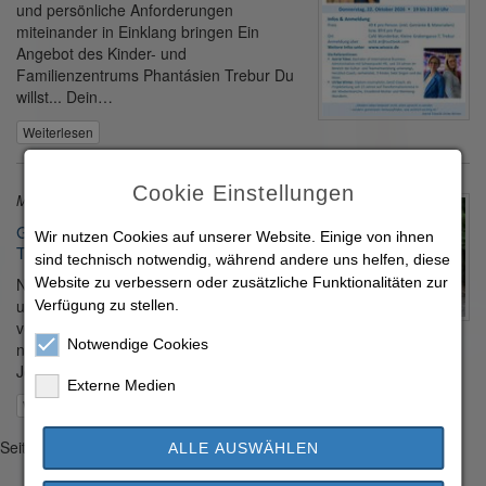
und persönliche Anforderungen
miteinander in Einklang bringen Ein
Angebot des Kinder- und
Familienzentrums Phantásien Trebur Du
willst... Dein…
Weiterlesen
Cookie Einstellungen
Mittwoch, 15. Juli 2026
Generationenwechsel bei der Gemeinde
Wir nutzen Cookies auf unserer Website. Einige von ihnen
Trebur
sind technisch notwendig, während andere uns helfen, diese
Nachdem mehrere langjährige Kolleginnen
Website zu verbessern oder zusätzliche Funktionalitäten zur
und Kollegen in den Ruhestand
Verfügung zu stellen.
verabschiedet wurden, verstärken jetzt
Notwendige Cookies
neue Fach- und Führungskräfte unser Team. Bürgermeister
Jochen Engel hat am 13.…
Externe Medien
Weiterlesen
Seite 1 von 27
ALLE AUSWÄHLEN