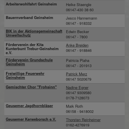
Arbeiterwohlfahrt Geinsheim
Heike Staengle
06147-430 38 60
Bauernverband Geinsheim
Jesco Hannemann
06147 - 918332
BIK in der Aktionsgemeinschaft
Edwin Becker
Umweltschutz
06147 - 7800
Förderverein der Kita
Anke Breiden
Kunterbunt Trebur-Geinsheim
06147 - 918846
e.V.
Förderverein Grundschule
Patricia Plaha
Geinsheim
06147 - 201913
Freiwillige Feuerwehr
Patrick Merz
Geinsheim
06147 5020679
Gemischter Chor "Frohsinn"
Nadine Egner
06147 9309580
0178-7128073
Geusemer Jagdhornbläser
Maik Roth
06158 - 9418002
Geusemer Kerweborsch e.V.
Thorsten Reinheimer
0162-4276919