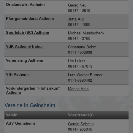
Ortslandwirt Astheim
Georg Neu
06147 - 2919
Pfarrgemeinderat Astheim
Jutta Alig
06147 - 1095
Sportclub (SC) Astheim
Michael Mundschenk
06147 - 3765
VdK Astheim/Trebur
Christiane Böhm
0171 4902908
Vereinsring Astheim
Ute Lukas
06147 - 57073
VfH Astheim
Lutz-Werner Büttner
0171-6890462
Vorkindergarten "Flohzirkus"
Marina Helal
Astheim
Vereine in Geinsheim
Verein
Vorsitzende(r)
ASV Geinsheim
Gerald Schmitt
06147 935045