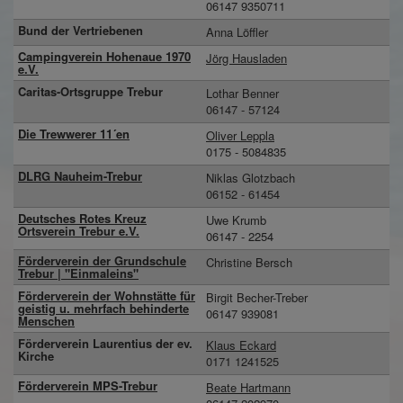
06147 9350711
Bund der Vertriebenen
Anna Löffler
Campingverein Hohenaue 1970
Jörg Hausladen
e.V.
Caritas-Ortsgruppe Trebur
Lothar Benner
06147 - 57124
Die Trewwerer 11´en
Oliver Leppla
0175 - 5084835
DLRG Nauheim-Trebur
Niklas Glotzbach
06152 - 61454
Deutsches Rotes Kreuz
Uwe Krumb
Ortsverein Trebur e.V.
06147 - 2254
Förderverein der Grundschule
Christine Bersch
Trebur | "Einmaleins"
Förderverein der Wohnstätte für
Birgit Becher-Treber
geistig u. mehrfach behinderte
06147 939081
Menschen
Förderverein Laurentius der ev.
Klaus Eckard
Kirche
0171 1241525
Förderverein MPS-Trebur
Beate Hartmann