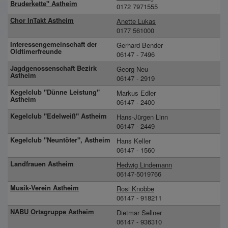
Bruderkette" Astheim
0172 7971555
Chor InTakt Astheim
Anette Lukas
0177 561000
Interessengemeinschaft der
Gerhard Bender
Oldtimerfreunde
06147 - 7496
Jagdgenossenschaft Bezirk
Georg Neu
Astheim
06147 - 2919
Kegelclub "Dünne Leistung"
Markus Edler
Astheim
06147 - 2400
Kegelclub "Edelweiß" Astheim
Hans-Jürgen Linn
06147 - 2449
Kegelclub "Neuntöter", Astheim
Hans Keller
06147 - 1560
Landfrauen Astheim
Hedwig Lindemann
06147-5019766
Musik-Verein Astheim
Rosi Knobbe
06147 - 918211
NABU Ortsgruppe Astheim
Dietmar Sellner
06147 - 936310