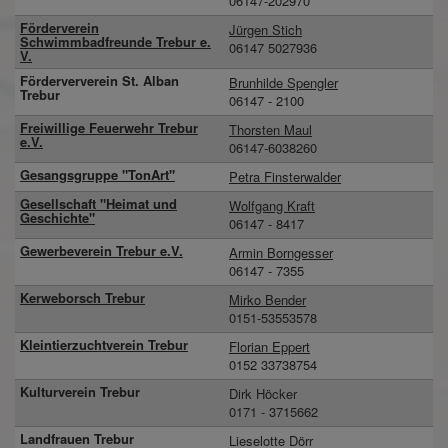
06147-202970
Förderverein
Jürgen Stich
Schwimmbadfreunde Trebur e.
06147 5027936
V.
Förderververein St. Alban
Brunhilde Spengler
Trebur
06147 - 2100
Freiwillige Feuerwehr Trebur
Thorsten Maul
e.V.
06147-6038260
Gesangsgruppe "TonArt"
Petra Finsterwalder
Gesellschaft "Heimat und
Wolfgang Kraft
Geschichte"
06147 - 8417
Gewerbeverein Trebur e.V.
Armin Borngesser
06147 - 7355
Kerweborsch Trebur
Mirko Bender
0151-53553578
Kleintierzuchtverein Trebur
Florian Eppert
0152 33738754
Kulturverein Trebur
Dirk Höcker
0171 - 3715662
Landfrauen Trebur
Lieselotte Dörr