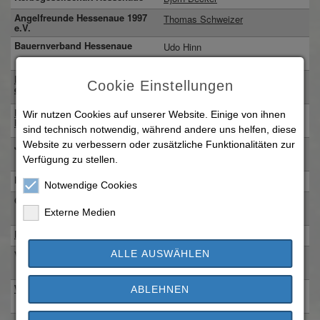
Angelfreunde Hessenaue 1997
Thomas Schweizer
e.V.
Bauernverband Hessenaue
Udo Hinn
06147 - 8311
Dorfgemeinschaft Hessenaue
Klaus Martin
Cookie Einstellungen
e.V.
06147-2091333
Freiwillige Feuerwehr
Daniel Gebert
Wir nutzen Cookies auf unserer Website. Einige von ihnen
Hessenaue
0173-6610292
sind technisch notwendig, während andere uns helfen, diese
Website zu verbessern oder zusätzliche Funktionalitäten zur
Jagdgenossenschaft Hessenaue
Thomas Lukas
Verfügung zu stellen.
06147 - 919523
Kerweborsch Hessenaue
Adrian Hinn
Notwendige Cookies
Ortslandwirt Hessenaue
Bernd Wölfinger
Externe Medien
06147 - 1274
Pferdefreunde Hessenaue e.V.
Hannah Neef
ALLE AUSWÄHLEN
Vereinsring Hessenaue
Thomas Welsch
06147 - 501844
Windsurfing-Club Hessenaue
Dr. Uwe Bornholdt
ABLEHNEN
06251 67477