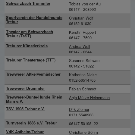
Schwarzbach Trommler
Tobias von der Au
06147 - 203992
Sportverein der Hundefreunde
Christian Wolf
Trebur
06152 61030
Theater am Schwarzbach
Kerstin Ruppert
Trebur (TaST)
06147 - 7590
Treburer Künstlerkreis
Andrea Weil
06147 - 8644
Treburer Theatertage (TTT)
Susanne Schwarz
06142 - 51822
Trewwerer Altkerwemädscher
Katharina Nickel
0152-56514765
Trewwerer Drummler
Fabian Schmidt
Trewwerer-Bunte-Hunde Rhein
Anja Mütze-Heinemann
Main e.V.
TSV 1905 Trebur e.V.
Dirk Ziemer
0171 5540983
Turnverein 1886 e.V. Trebur
06147 50198 -22
VdK Astheim/Trebur
Christiane Böhm