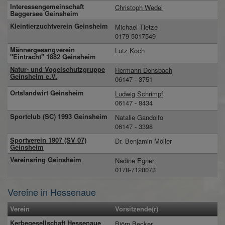
Interessengemeinschaft
Christoph Wedel
Baggersee Geinsheim
Kleintierzuchtverein Geinsheim
Michael Tietze
0179 5017549
Männergesangverein
Lutz Koch
"Eintracht" 1882 Geinsheim
Natur- und Vogelschutzgruppe
Hermann Donsbach
Geinsheim e.V.
06147 - 3751
Ortslandwirt Geinsheim
Ludwig Schrimpf
06147 - 8434
Sportclub (SC) 1993 Geinsheim
Natalie Gandolfo
06147 - 3398
Sportverein 1907 (SV 07)
Dr. Benjamin Möller
Geinsheim
Vereinsring Geinsheim
Nadine Egner
0178-7128073
Vereine in Hessenaue
Verein
Vorsitzende(r)
Kerbegesellschaft Hessenaue
Björn Becker