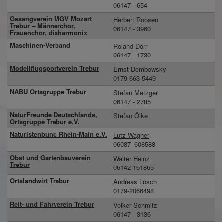
06147 - 654
Gesangverein MGV Mozart
Herbert Roosen
Trebur – Männerchor,
06147 - 3960
Frauenchor, disharmonix
Maschinen-Verband
Roland Dörr
06147 - 1730
Modellflugsportverein Trebur
Ernst Dembowsky
0179 663 5449
NABU Ortsgruppe Trebur
Stefan Metzger
06147 - 2785
NaturFreunde Deutschlands,
Stefan Ölke
Ortsgruppe Trebur e.V.
Naturistenbund Rhein-Main e.V.
Lutz Wagner
06087–608588
Obst und Gartenbauverein
Walter Heinz
Trebur
06142 161865
Ortslandwirt Trebur
Andreas Lösch
0179-2066498
Reit- und Fahrverein Trebur
Volker Schmitz
06147 - 3136