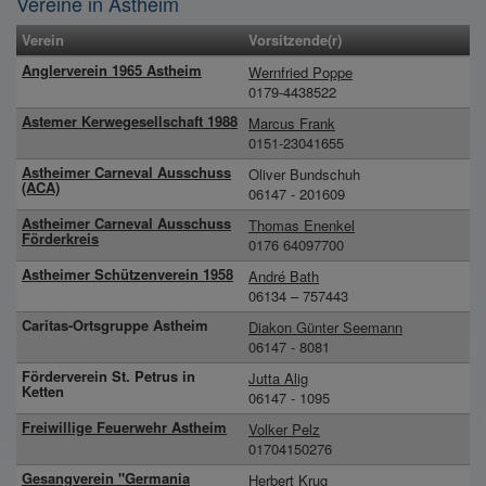
Vereine in Astheim
Verein
Vorsitzende(r)
Anglerverein 1965 Astheim
Wernfried Poppe
0179-4438522
Astemer Kerwegesellschaft 1988
Marcus Frank
0151-23041655
Astheimer Carneval Ausschuss
Oliver Bundschuh
(ACA)
06147 - 201609
Astheimer Carneval Ausschuss
Thomas Enenkel
Förderkreis
0176 64097700
Astheimer Schützenverein 1958
André Bath
06134 – 757443
Caritas-Ortsgruppe Astheim
Diakon Günter Seemann
06147 - 8081
Förderverein St. Petrus in
Jutta Alig
Ketten
06147 - 1095
Freiwillige Feuerwehr Astheim
Volker Pelz
01704150276
Gesangverein "Germania
Herbert Krug