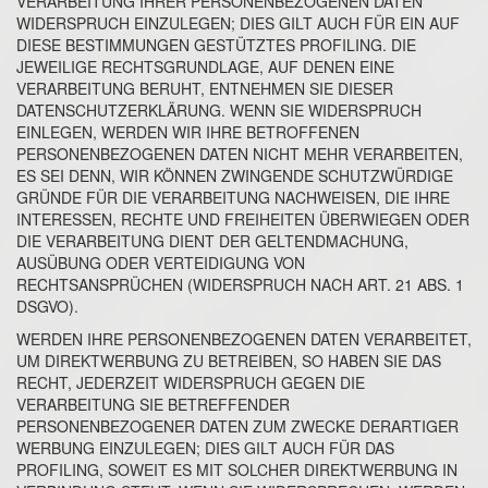
VERARBEITUNG IHRER PERSONENBEZOGENEN DATEN
WIDERSPRUCH EINZULEGEN; DIES GILT AUCH FÜR EIN AUF
DIESE BESTIMMUNGEN GESTÜTZTES PROFILING. DIE
JEWEILIGE RECHTSGRUNDLAGE, AUF DENEN EINE
VERARBEITUNG BERUHT, ENTNEHMEN SIE DIESER
DATENSCHUTZERKLÄRUNG. WENN SIE WIDERSPRUCH
EINLEGEN, WERDEN WIR IHRE BETROFFENEN
PERSONENBEZOGENEN DATEN NICHT MEHR VERARBEITEN,
ES SEI DENN, WIR KÖNNEN ZWINGENDE SCHUTZWÜRDIGE
GRÜNDE FÜR DIE VERARBEITUNG NACHWEISEN, DIE IHRE
INTERESSEN, RECHTE UND FREIHEITEN ÜBERWIEGEN ODER
DIE VERARBEITUNG DIENT DER GELTENDMACHUNG,
AUSÜBUNG ODER VERTEIDIGUNG VON
RECHTSANSPRÜCHEN (WIDERSPRUCH NACH ART. 21 ABS. 1
DSGVO).
WERDEN IHRE PERSONENBEZOGENEN DATEN VERARBEITET,
UM DIREKTWERBUNG ZU BETREIBEN, SO HABEN SIE DAS
RECHT, JEDERZEIT WIDERSPRUCH GEGEN DIE
VERARBEITUNG SIE BETREFFENDER
PERSONENBEZOGENER DATEN ZUM ZWECKE DERARTIGER
WERBUNG EINZULEGEN; DIES GILT AUCH FÜR DAS
PROFILING, SOWEIT ES MIT SOLCHER DIREKTWERBUNG IN