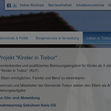
Hoher Kontrast
Barrierefreiheit
Inhaltsverzeichnis
K
Aktuelle
Gemeinde & Politik
Bürgerservice & Verwaltung
Leben in Trebu
Rubrik:
rojekt "Kinder in Trebur"
hendeckendes und qualifiziertes Betreuungsangebot für Kinder ab 3 Jahr
 "Kinder in Trebur" (KinT).
l Eltern ermöglichen, Familie und Beruf zu vereinbaren.
terinnen und Mitarbeiter der Gemeinde Trebur stehen den Eltern als An
ziehungsaufgabe.
An-/Um- und Abmeldung
rnahmeantrag Gebühren Kreis GG