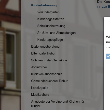
Die Kos
Aktuelle
Kinderbetreuung
>> zur
Seite:
Vorkindergarten
Kindertagesstätten
Schulkindbetreuung
An-/Um- und Abmeldungen
Wi
Kindertagespflege
no
Erziehungsberatung
zu
Elterncafé Trebur
Schulen in der Gemeinde
Jobinfothek
Kreisvolkshochschule
Gemeindebücherei Trebur
Lesekapelle
Musikschule
Angebote der Vereine und Kirchen für
Kinder