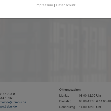
Impressum
|
Datenschutz
Öffnungszeiten
06147 208-0
Montag
08:00-12:00 Uhr
06147 3969
Dienstag
08:00-12:00 & 14:00-18
meinde(at)trebur.de
ww.trebur.de
Donnerstag
14:00-18:00 Uhr