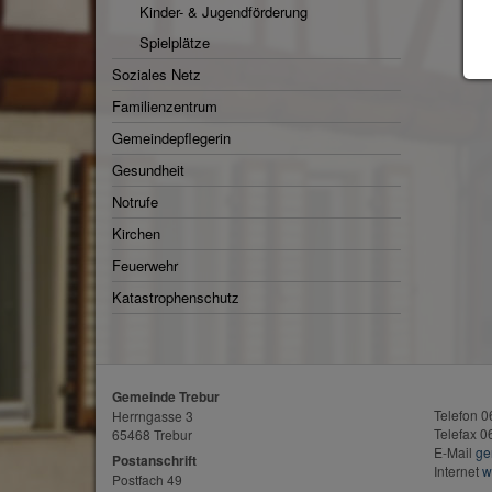
Kinder- & Jugendförderung
Spielplätze
Soziales Netz
Familienzentrum
Gemeindepflegerin
Gesundheit
Notrufe
Kirchen
Feuerwehr
Katastrophenschutz
Gemeinde Trebur
Telefon 
Herrngasse 3
Telefax 
65468 Trebur
E-Mail
ge
Postanschrift
Internet
w
Postfach 49