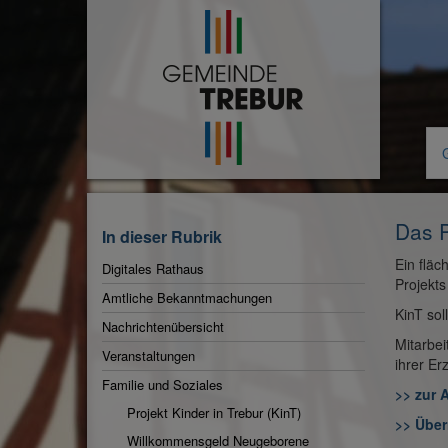
Zur
Startseite
Das P
In dieser Rubrik
Ein fläc
Digitales Rathaus
Projekts
Amtliche Bekanntmachungen
KinT sol
Nachrichtenübersicht
Mitarbei
Veranstaltungen
ihrer Er
Aktuelle
Familie und Soziales
>> zur 
Rubrik:
Projekt Kinder in Trebur (KinT)
>> Übe
Willkommensgeld Neugeborene