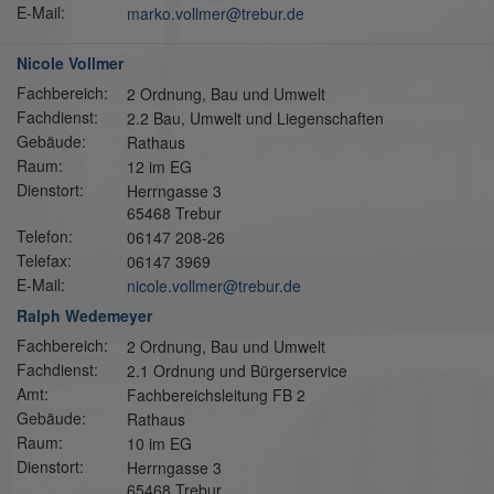
E-Mail:
marko.vollmer@trebur.de
Nicole Vollmer
Fachbereich:
2 Ordnung, Bau und Umwelt
Fachdienst:
2.2 Bau, Umwelt und Liegenschaften
Gebäude:
Rathaus
Raum:
12 im EG
Dienstort:
Herrngasse 3
65468 Trebur
Telefon:
06147 208-26
Telefax:
06147 3969
E-Mail:
nicole.vollmer@trebur.de
Ralph Wedemeyer
Fachbereich:
2 Ordnung, Bau und Umwelt
Fachdienst:
2.1 Ordnung und Bürgerservice
Amt:
Fachbereichsleitung FB 2
Gebäude:
Rathaus
Raum:
10 im EG
Dienstort:
Herrngasse 3
65468 Trebur