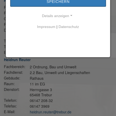
Nicole Nannen
SPEICHERN
Fachbereich:
2 Ordnung, Bau und Umwelt
Fachdienst:
2.2 Bau, Umwelt und Liegenschaften
Details anzeigen
Gebäude:
Rathaus
Raum:
10 a im EG
Impressum
|
Datenschutz
Dienstort:
Herrngasse 3
65468 Trebur
Telefon:
06147 208-28
Telefax:
06147 3969
E-Mail:
nicole.nannen@trebur.de
Heidrun Reuter
Fachbereich:
2 Ordnung, Bau und Umwelt
Fachdienst:
2.2 Bau, Umwelt und Liegenschaften
Gebäude:
Rathaus
Raum:
11 im EG
Dienstort:
Herrngasse 3
65468 Trebur
Telefon:
06147 208-32
Telefax:
06147 3969
E-Mail:
heidrun.reuter@trebur.de