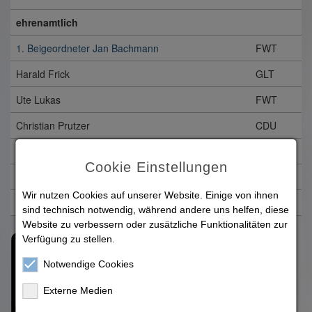
ehrenamtlich
1. Beigeordneter Jan Bachmann
FWT
Harald Frick
GLT
Ute Lukas
FWT
Christian Prutzer
CDU
Silke Schwinn
FWT
Cookie Einstellungen
Jochen Walther
SPD
Wir nutzen Cookies auf unserer Website. Einige von ihnen
Claudia Zorbach-Lammert
FWT
sind technisch notwendig, während andere uns helfen, diese
Website zu verbessern oder zusätzliche Funktionalitäten zur
Verfügung zu stellen.
Notwendige Cookies
Externe Medien