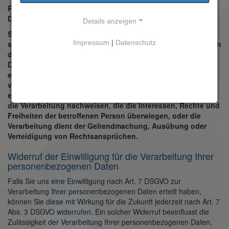
Recht auf Widerspruch gegen die Verarbeitung nach Art. 21
DSGVO
Details anzeigen
Sie haben nach Art. 21 DSGVO das Recht, aus Gründen, die
Impressum
|
Datenschutz
sich aus Ihrer besonderen Situation ergeben, jederzeit gegen
die Verarbeitung der Sie betreffenden personenbezogenen
Daten, die aufgrund von Art. 6 Abs. 1 lit. e oder f. DSGVO
erfolgt, Widerspruch einzulegen. Der Verantwortliche
verarbeitet die personenbezogenen Daten dann nicht mehr,
es sei denn, er kann zwingende schutzwürdige Gründe für
die Verarbeitung nachweisen, die die Interessen, Rechte und
Freiheiten der betroffenen Person überwiegen, oder die
Verarbeitung dient der Geltendmachung, Ausübung oder
Verteidigung von Rechtsansprüchen.
Widerruf der Einwilligung für die Verarbeitung Ihrer
personenbezogenen Daten
Falls Sie uns eine Einwilligung nach Art. 7 DSGVO zur
Verarbeitung Ihrer personenbezogenen Daten erteilt haben,
können Sie diese mit Wirkung für die Zukunft jederzeit nach Art. 7
Abs. 3 DSGVO widerrufen. Ein solcher Widerruf beeinflusst die
Zulässigkeit der Verarbeitung Ihrer personenbezogenen Daten,