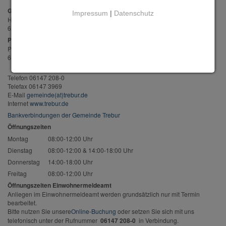
Gemeinde Trebur
Impressum
|
Datenschutz
Herrngasse 3
65468 Trebur
Postanschrift
Postfach 49
65463 Trebur
Telefon 06147 208-0
Telefax 06147 3969
E-Mail
gemeinde(at)trebur.de
Internet
www.trebur.de
Bankverbindungen der Gemeinde Trebur
Öffnungszeiten
Montag
08:00-12:00 Uhr
Dienstag
08:00-12:00 & 14:00-18:00 Uhr
Donnerstag
14:00-18:00 Uhr
Freitag
08:00-12:00 Uhr
Öffnungszeiten Einwohnermeldeamt
Anliegen im Einwohnermeldeamt werden grundsätzlich nur mit Termin
bearbeitet.
Bitte nutzen Sie unsere
Online-Buchung
oder setzen Sie sich mit uns
telefonisch unter der Rufnummer
06147 208-0
in Verbindung.