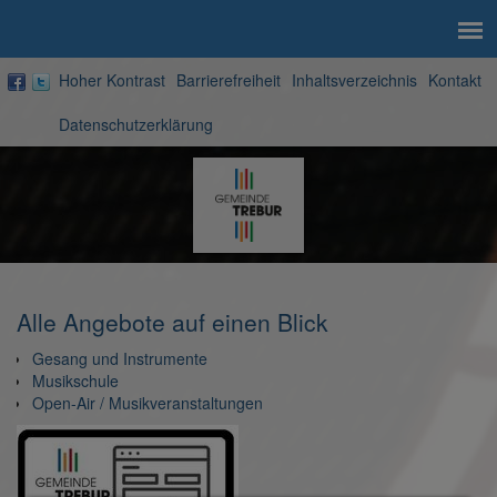
Hoher Kontrast
Barrierefreiheit
Inhaltsverzeichnis
Kontakt
Datenschutzerklärung
Zur
Startseite
Alle Angebote auf einen Blick
Gesang und Instrumente
Musikschule
Open-Air / Musikveranstaltungen