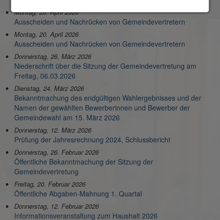
Montag, 20. April 2026
Ausscheiden und Nachrücken von Gemeindevertretern
Montag, 20. April 2026
Ausscheiden und Nachrücken von Gemeindevertretern
Donnerstag, 26. März 2026
Niederschrift über die Sitzung der Gemeindevertretung am
Freitag, 06.03.2026
Dienstag, 24. März 2026
Bekanntmachung des endgültigen Wahlergebnisses und der
Namen der gewählten Bewerberinnen und Bewerber der
Gemeindewahl am 15. März 2026
Donnerstag, 12. März 2026
Prüfung der Jahresrechnung 2024, Schlussbericht
Donnerstag, 26. Februar 2026
Öffentliche Bekanntmachung der Sitzung der
Gemeindevertretung
Freitag, 20. Februar 2026
Öffentliche Abgaben-Mahnung 1. Quartal
Donnerstag, 12. Februar 2026
Informationsveranstaltung zum Haushalt 2026