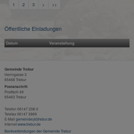
1
2
3
>
>>
Öffentliche Einladungen
Datum
Veranstaltung
Gemeinde Trebur
Herrngasse 3
65468 Trebur
Postanschrift
Postfach 49
65463 Trebur
Telefon 06147 208-0
Telefax 06147 3969
E-Mail
gemeinde(at)trebur.de
Internet
www.trebur.de
Bankverbindungen der Gemeinde Trebur