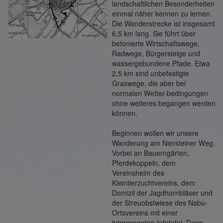
landschaftlichen Besonderheiten
einmal näher kennen zu lernen.
Die Wanderstrecke ist insgesamt
6,5 km lang. Sie führt über
betonierte Wirtschaftswege,
Radwege, Bürgersteige und
wassergebundene Pfade. Etwa
2,5 km sind unbefestigte
Graswege, die aber bei
normalen Wetter-bedingungen
ohne weiteres begangen werden
können.
Beginnen wollen wir unsere
Wanderung am Niersteiner Weg.
Vorbei an Bauerngärten,
Pferdekoppeln, dem
Vereinsheim des
Kleintierzuchtvereins, dem
Domizil der Jagdhornbläser und
der Streuobstwiese des Nabu-
Ortsvereins mit einer
interessanten Infotafel. Dann