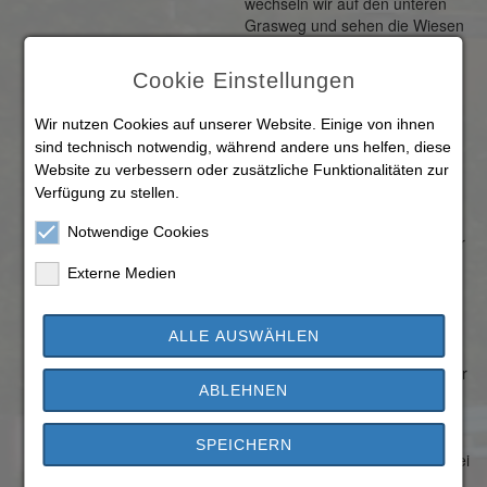
wechseln wir auf den unteren
Grasweg und sehen die Wiesen
der "Großen Lache". Rechter"
Hand säumt ein Gehölzstreifen
Cookie Einstellungen
den Weg.
Wir nutzen Cookies auf unserer Website. Einige von ihnen
Nun nähern wir uns einem
sind technisch notwendig, während andere uns helfen, diese
besonders schönen und
Website zu verbessern oder zusätzliche Funktionalitäten zur
interessanten Landschaftsteil,
Verfügung zu stellen.
den beiden "Moorlöchern". Hier
wurde mit Unterbrechungen in
Notwendige Cookies
den Jahren 1975 bis 1995 Moor
für das Hessische Staatsbad
Externe Medien
Schlangenbad abgebaut. Schilf
und Gehölze säumen die
Wasserfläche, einige Bänke
ALLE AUSWÄHLEN
laden hier zum Verweilen und
Beobachten ein. Unterhalb einer
ABLEHNEN
kleinen Böschung gehen wir
weiter durch Wiesen und an
Gärten entlang, bis wir die
SPEICHERN
Leeheimer Straße erreichen. Bei
feuchter Witterung ist damit zu