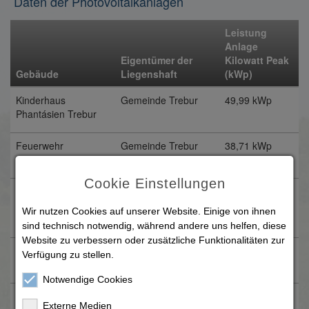
Daten der Photovoltaikanlagen
Leistung
Anlage
Eigentümer der
Kilowatt Peak
S
Gebäude
Liegenshaft
(kWp)
s
Kinderhaus
Gemeinde Trebur
49,99 kWp
S
Phantásien Trebur
2
Feuerwehr
Gemeinde Trebur
38,71 kWp
D
Geinsheim
2
Cookie Einstellungen
Sanitäranlage
Gemeinde Trebur
28,88 kWp
D
Sportplatz
2
Wir nutzen Cookies auf unserer Website. Einige von ihnen
Geinsheim
sind technisch notwendig, während andere uns helfen, diese
Website zu verbessern oder zusätzliche Funktionalitäten zur
KiTa Pusteblume
Gemeinde Trebur
31,24 kWp
D
Verfügung zu stellen.
Trebur
2
Notwendige Cookies
Grundschule
Kreis Groß-Gerau
92,54 kWp
J
Externe Medien