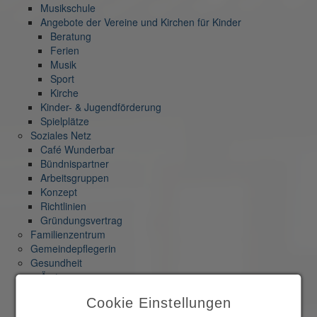
Musikschule
Angebote der Vereine und Kirchen für Kinder
Beratung
Ferien
Musik
Sport
Kirche
Kinder- & Jugendförderung
Spielplätze
Soziales Netz
Café Wunderbar
Bündnispartner
Arbeitsgruppen
Konzept
Richtlinien
Gründungsvertrag
Familienzentrum
Gemeindepflegerin
Gesundheit
Ärzte
Apotheken
Cookie Einstellungen
Pflegedienste