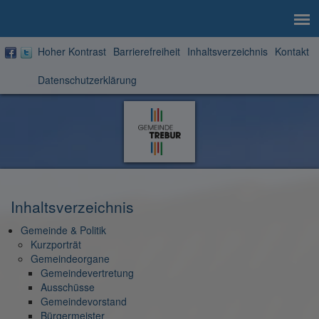
Aktuelle
Hoher Kontrast
Barrierefreiheit
Inhaltsverzeichnis
Kontakt
Seite:
Datenschutzerklärung
Zur
Startseite
Inhaltsverzeichnis
Gemeinde & Politik
Kurzporträt
Gemeindeorgane
Gemeindevertretung
Ausschüsse
Gemeindevorstand
Bürgermeister