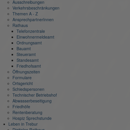
Ausschreibungen
Verkehrsbeschränkungen
Themen A - Z
AnsprechpartnerInnen
Rathaus
Telefonzentrale
Einwohnermeldeamt
Ordnungsamt
Bauamt
Steueramt
Standesamt
Friedhofsamt
Öffnungszeiten
Formulare
Ortsgericht
Schiedspersonen
Technischer Betriebshof
Abwasserbeseitigung
Friedhöfe
Rentenberatung
Hospiz Sprechstunde
Leben in Trebur
Digitales Rathaus