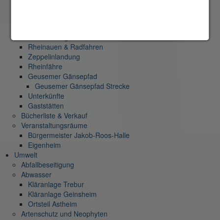
Museum
Sternwarte
Astroparc
Planetenweg
Rheinauen & Radfahren
Zeppelinlandung
Rheinfähre
Geusemer Gänsepfad
Geusemer Gänsepfad Strecke
Unterkünfte
Gaststätten
Bücherliste & Verkauf
Veranstaltungsräume
Bürgermeister Jakob-Roos-Halle
Eigenheim
Umwelt
Abfallbeseitigung
Abwasser
Kläranlage Trebur
Kläranlage Geinsheim
Ortsteil Astheim
Artenschutz und Neophyten