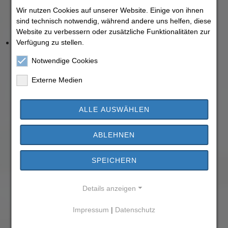
Notrufe
Wir nutzen Cookies auf unserer Website. Einige von ihnen
Kirchen
sind technisch notwendig, während andere uns helfen, diese
Feuerwehr
Katastrophenschutz
Website zu verbessern oder zusätzliche Funktionalitäten zur
Freizeit, Kultur & Sport
Verfügung zu stellen.
Bücherei Trebur
Notwendige Cookies
Lesekapelle Geinsheim
Musikschule
Externe Medien
Vereine
Sport in der Gemeinde
Fritz-Becker-Bad
ALLE AUSWÄHLEN
Sportstätten
Geschichte
Geschichtlicher Überblick
ABLEHNEN
Kornsandverbrechen
Stolpersteinverlegungen
SPEICHERN
Astheim
Geinsheim
Trebur
Details anzeigen
Tourismus
Fachwerkstraße
Impressum
|
Datenschutz
Lutherweg
Laurentiuskirche