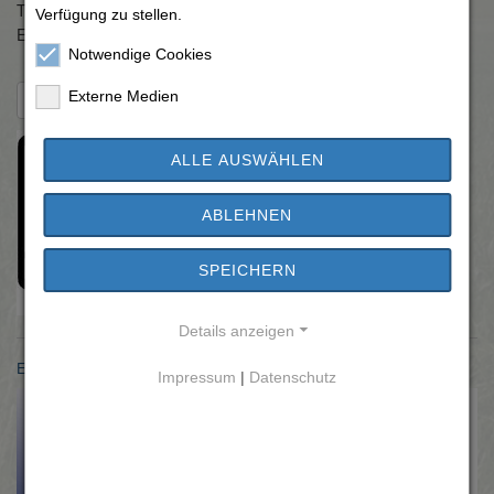
Telefax:
06147 3969
Verfügung zu stellen.
E-Mail:
clarissa.fussbroich(at)trebur.de
Notwendige Cookies
Externe Medien
Zurück zur Übersicht
ALLE AUSWÄHLEN
ABLEHNEN
SPEICHERN
Details anzeigen
Einwohnermeldeamt
Impressum
|
Datenschutz