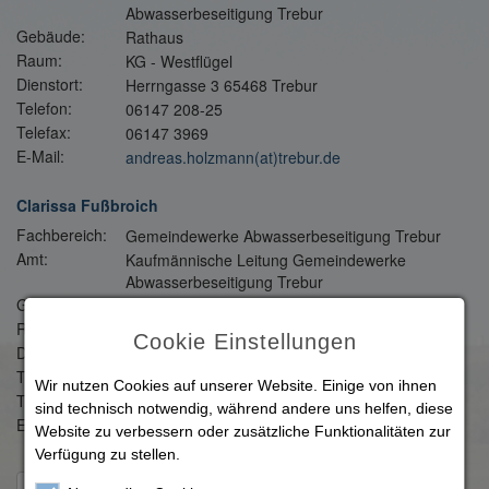
Abwasserbeseitigung Trebur
Gebäude:
Rathaus
Raum:
KG - Westflügel
Dienstort:
Herrngasse 3 65468 Trebur
Telefon:
06147 208-25
Telefax:
06147 3969
E-Mail:
andreas.holzmann(at)trebur.de
Clarissa Fußbroich
Fachbereich:
Gemeindewerke Abwasserbeseitigung Trebur
Amt:
Kaufmännische Leitung Gemeindewerke
Abwasserbeseitigung Trebur
Gebäude:
Rathaus
Raum:
KG - Westflügel
Cookie Einstellungen
Dienstort:
Herrngasse 3 65468 Trebur
Telefon:
06147-208-38
Wir nutzen Cookies auf unserer Website. Einige von ihnen
Telefax:
06147 3969
sind technisch notwendig, während andere uns helfen, diese
E-Mail:
clarissa.fussbroich(at)trebur.de
Website zu verbessern oder zusätzliche Funktionalitäten zur
Verfügung zu stellen.