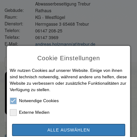
Abwasserbeseitigung Trebur
Gebäude:
Rathaus
Raum:
KG - Westflügel
Dienstort:
Herrngasse 3 65468 Trebur
Telefon:
06147 208-25
Telefax:
06147 3969
E-Mail:
andreas.holzmann(at)trebur.de
Cookie Einstellungen
Zurück zur Übersicht
Wir nutzen Cookies auf unserer Website. Einige von ihnen
sind technisch notwendig, während andere uns helfen, diese
Website zu verbessern oder zusätzliche Funktionalitäten zur
Verfügung zu stellen.
Notwendige Cookies
Externe Medien
ALLE AUSWÄHLEN
Einwohnermeldeamt