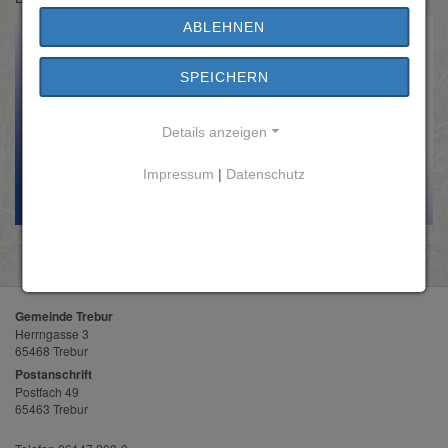
ABLEHNEN
SPEICHERN
Details anzeigen
Impressum
|
Datenschutz
Gemeinde Trebur
Herrngasse 3
65468 Trebur
Postanschrift
Postfach 49
65463 Trebur