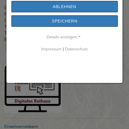
Abwasserbeseitigung Trebur
ABLEHNEN
Gebäude:
Rathaus
Raum:
KG - Westflügel
Dienstort:
Herrngasse 3 65468 Trebur
SPEICHERN
Telefon:
06147-208-38
Telefax:
06147 3969
Details anzeigen
E-Mail:
clarissa.fussbroich(at)trebur.de
Impressum
|
Datenschutz
Zurück zur Übersicht
Einwohnermeldeamt