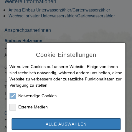
Weitere Informationen
Antrag Einbau Unterwasserzähler/Gartenwasserzähler
Wechsel privater Unterwasserzähler/Gartenwasserzähler
AnsprechpartnerInnen
Andreas Holzmann
Fachbereich:
Gemeindewerke Abwasserbeseitigung Trebur
Cookie Einstellungen
Amt:
Betriebsleiter Gemeindewerke
Abwasserbeseitigung Trebur
Wir nutzen Cookies auf unserer Website. Einige von ihnen
Gebäude:
Rathaus
sind technisch notwendig, während andere uns helfen, diese
Raum:
KG - Westflügel
Website zu verbessern oder zusätzliche Funktionalitäten zur
Dienstort:
Herrngasse 3 65468 Trebur
Verfügung zu stellen.
Telefon:
06147 208-25
Telefax:
06147 3969
Notwendige Cookies
E-Mail:
andreas.holzmann(at)trebur.de
Externe Medien
Clarissa Fußbroich
Fachbereich:
Gemeindewerke Abwasserbeseitigung Trebur
ALLE AUSWÄHLEN
Amt:
Kaufmännische Leitung Gemeindewerke