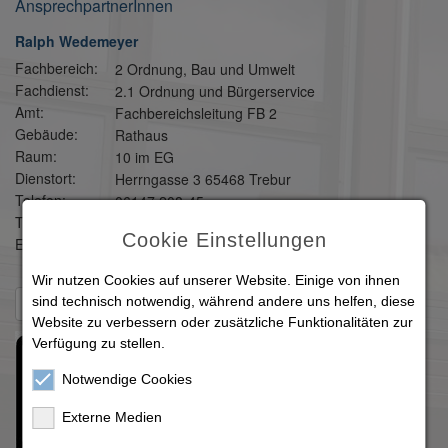
AnsprechpartnerInnen
Ralph Wedemeyer
Fachbereich:
2 Ordnung, Bau und Umwelt
Fachdienst:
2.1 Ordnung und Bürgerservice
Amt:
Fachbereichsleitung FB 2
Gebäude:
Rathaus
Raum:
10 im EG
Dienstort:
Herrngasse 3 65468 Trebur
Telefon:
06147 208-45
Telefax:
06147 3969
Cookie Einstellungen
E-Mail:
ralph.wedemeyer(at)trebur.de
Wir nutzen Cookies auf unserer Website. Einige von ihnen
sind technisch notwendig, während andere uns helfen, diese
Zurück zur Übersicht
Website zu verbessern oder zusätzliche Funktionalitäten zur
Verfügung zu stellen.
Notwendige Cookies
Externe Medien