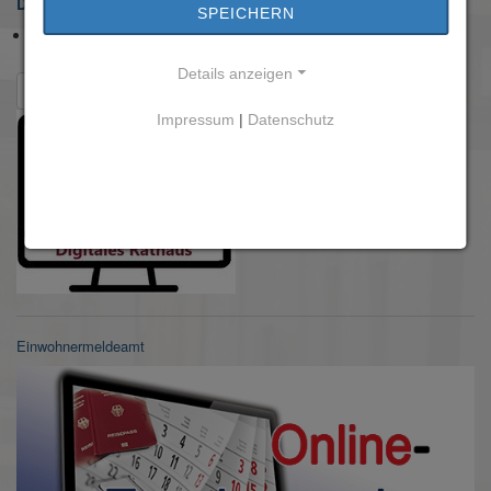
Downloads
SPEICHERN
Sanierungssatzung „Trebur-Ortskern"
(1 MB)
Details anzeigen
Zurück zur Übersicht
Impressum
|
Datenschutz
Einwohnermeldeamt