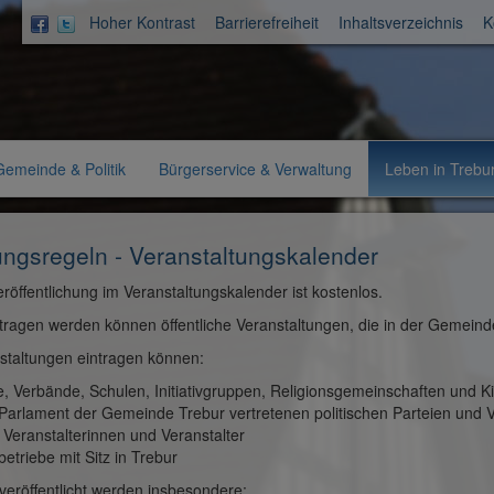
Hoher Kontrast
Barrierefreiheit
Inhaltsverzeichnis
K
Aktuelle
Gemeinde & Politik
Bürgerservice & Verwaltung
Leben in Trebu
Rubrik:
ngsregeln - Veranstaltungskalender
eröffentlichung im Veranstaltungskalender ist kostenlos.
tragen werden können öffentliche Veranstaltungen, die in der Gemeinde
staltungen eintragen können:
e, Verbände, Schulen, Initiativgruppen, Religionsgemeinschaften und Ki
 Parlament der Gemeinde Trebur vertretenen politischen Parteien und 
e Veranstalterinnen und Veranstalter
etriebe mit Sitz in Trebur
 veröffentlicht werden insbesondere: