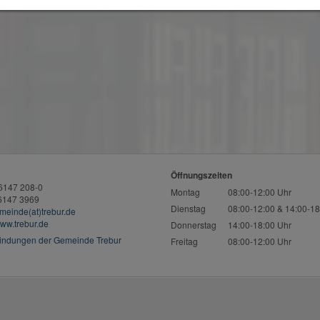
Öffnungszeiten
06147 208-0
Montag
08:00-12:00 Uhr
06147 3969
Dienstag
08:00-12:00 & 14:00-18
meinde(at)trebur.de
ww.trebur.de
Donnerstag
14:00-18:00 Uhr
indungen der Gemeinde Trebur
Freitag
08:00-12:00 Uhr