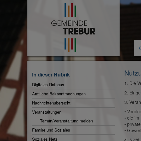
Zur
Startseite
Nutzu
In dieser Rubrik
1. Die V
Digitales Rathaus
2. Einge
Amtliche Bekanntmachungen
3. Veran
Nachrichtenübersicht
Aktuelle
• Verein
Veranstaltungen
Rubrik:
• die im
Termin/Veranstaltung melden
• privat
Familie und Soziales
• Gewerb
Soziales Netz
4. Nicht