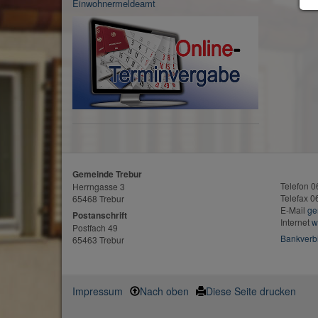
Einwohnermeldeamt
Gemeinde Trebur
Telefon 
Herrngasse 3
Telefax 
65468 Trebur
E-Mail
ge
Postanschrift
Internet
w
Postfach 49
Bankverb
65463 Trebur
Impressum
Nach oben
Diese Seite drucken