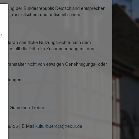
dordnung der Bundesrepublik Deutschland entsprechen,
remem, rassistischem und antisemitischem
er
lter daran sämtliche Nutzungsrechte nach dem
reigestellt die Dritte im Zusammenhang mit den
nd Veranstalter nicht von etwaigen Genehmigungs- oder
staltungen.
ei der Gemeinde Trebur.
08-16/-35 | E-Mail
kulturbuero(at)trebur.de