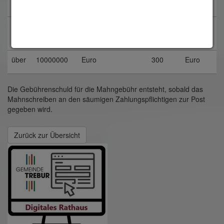
zu
bis
10000000
Euro einschließlich
200
Euro
zu
über
10000000
Euro
300
Euro
Die Gebührenschuld für die Mahngebühr entsteht, sobald das
Mahnschreiben an den säumigen Zahlungspflichtigen zur Post
gegeben wird.
Zurück zur Übersicht