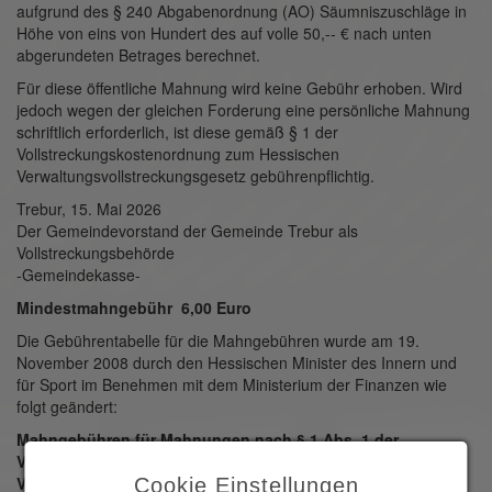
aufgrund des § 240 Abgabenordnung (AO) Säumniszuschläge in
Höhe von eins von Hundert des auf volle 50,-- € nach unten
abgerundeten Betrages berechnet.
Für diese öffentliche Mahnung wird keine Gebühr erhoben. Wird
jedoch wegen der gleichen Forde­rung eine persönliche Mahnung
schriftlich erforderlich, ist diese gemäß § 1 der
Vollstreckungskosten­ordnung zum Hessischen
Verwaltungsvollstreckungsgesetz gebührenpflichtig.
Trebur, 15. Mai 2026
Der Gemeindevorstand der Gemeinde Trebur als
Vollstreckungsbehörde
-Gemeindekasse-
Mindestmahngebühr 6,00 Euro
Die Gebührentabelle für die Mahngebühren wurde am 19.
November 2008 durch den Hessischen Minister des Innern und
für Sport im Benehmen mit dem Ministerium der Finanzen wie
folgt geändert:
Mahngebühren für Mahnungen nach § 1 Abs. 1 der
Vollstreckungskostenordnung zum Hessischen
Verwaltungsvollstreckungsgesetz:
Cookie Einstellungen