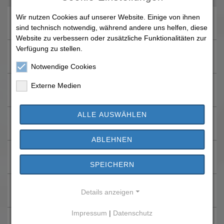
Bis
250
Euro einschließlich
6
Euro
Wir nutzen Cookies auf unserer Website. Einige von ihnen
zu
sind technisch notwendig, während andere uns helfen, diese
Website zu verbessern oder zusätzliche Funktionalitäten zur
bis
500
Euro einschließlich
11
Euro
Verfügung zu stellen.
zu
Notwendige Cookies
bis
1000
Euro einschließlich
15
Euro
Externe Medien
zu
ALLE AUSWÄHLEN
bis
5000
Euro einschließlich
25
Euro
zu
ABLEHNEN
bis
10000
Euro einschließlich
30
Euro
zu
SPEICHERN
bis
100000
Euro einschließlich
50
Euro
Details anzeigen
zu
Impressum
|
Datenschutz
bis
1000000
Euro einschließlich
100
Euro