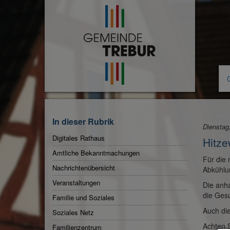
Zur
Startseite
In dieser Rubrik
Dienstag
Digitales Rathaus
Hitze
Amtliche Bekanntmachungen
Für die 
Aktuelle
Nachrichtenübersicht
Abkühlun
Rubrik:
Veranstaltungen
Die anha
die Gesu
Familie und Soziales
Auch die
Soziales Netz
Achten S
Familienzentrum