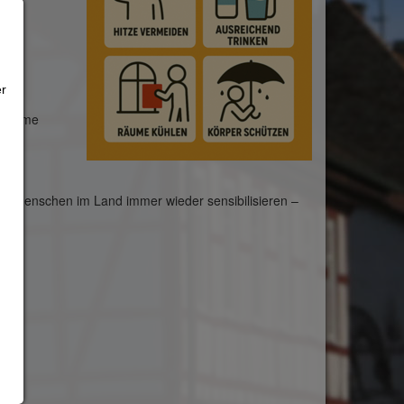
er
st
innahme
en
e Menschen im Land immer wieder sensibilisieren –