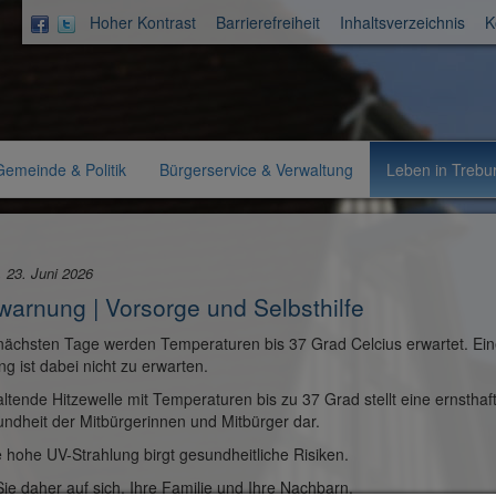
Hoher Kontrast
Barrierefreiheit
Inhaltsverzeichnis
K
Aktuelle
Gemeinde & Politik
Bürgerservice & Verwaltung
Leben in Trebu
Rubrik:
, 23. Juni 2026
warnung | Vorsorge und Selbsthilfe
nächsten Tage werden Temperaturen bis 37 Grad Celcius erwartet. Ein
g ist dabei nicht zu erwarten.
ltende Hitzewelle mit Temperaturen bis zu 37 Grad stellt eine ernsthaf
ndheit der Mitbürgerinnen und Mitbürger dar.
 hohe UV-Strahlung birgt gesundheitliche Risiken.
ie daher auf sich, Ihre Familie und Ihre Nachbarn.