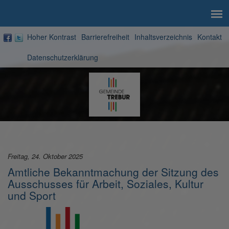
Hoher Kontrast
Barrierefreiheit
Inhaltsverzeichnis
Kontakt
Datenschutzerklärung
Zur
Startseite
Freitag, 24. Oktober 2025
Amtliche Bekanntmachung der Sitzung des
Ausschusses für Arbeit, Soziales, Kultur
und Sport