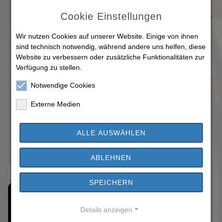
sowie Gebührensatzung über die Unterbringung von
Cookie Einstellungen
Obdachlosen (Obdachlosensatzung) der Gemeinde Trebur
(Obdachlosen-Gebührensatzung)
Wir nutzen Cookies auf unserer Website. Einige von ihnen
von der Verwaltung: Jennifer Mathes, Fachdienst
sind technisch notwendig, während andere uns helfen, diese
Sicherheit, Ordnung und Bürgerservice
Website zu verbessern oder zusätzliche Funktionalitäten zur
Änderung der Gebührensatzung zur Satzung über die
Verfügung zu stellen.
Benutzung der Kindertageseinrichtungen der Gemeinde
Notwendige Cookies
Trebur
von der Verwaltung: Astrid Plahuta, Fachdienst Soziales,
Externe Medien
Kinder und Senioren
Antrag der CDU-Fraktion, Stolpersteine wieder verlegen
ALLE AUSWÄHLEN
Antrag der CDU-Fraktion, Säuberung Kriegerdenkmal
ABLEHNEN
Zurück zur Übersicht
SPEICHERN
Details anzeigen