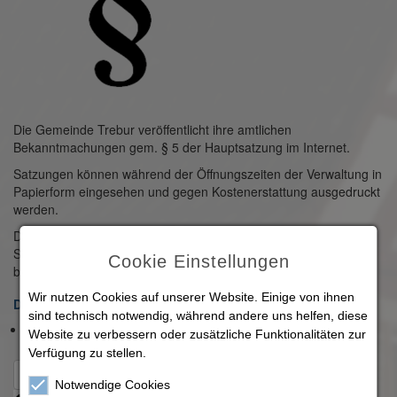
Die Gemeinde Trebur veröffentlicht ihre amtlichen
Bekanntmachungen gem. § 5 der Hauptsatzung im Internet.
Satzungen können während der Öffnungszeiten der Verwaltung in
Papierform eingesehen und gegen Kostenerstattung ausgedruckt
werden.
Die Gemeindevertretung der Gemeinde Trebur hat in ihrer
Sitzung am 30. Januar 2026 die nachfolgende Satzung
Cookie Einstellungen
beschlossen, die hiermit bekanntgemacht wird:
Wir nutzen Cookies auf unserer Website. Einige von ihnen
Downloads
sind technisch notwendig, während andere uns helfen, diese
Informationsfreiheitssatzung
(412 KB)
Website zu verbessern oder zusätzliche Funktionalitäten zur
Verfügung zu stellen.
Zurück zur Übersicht
Notwendige Cookies