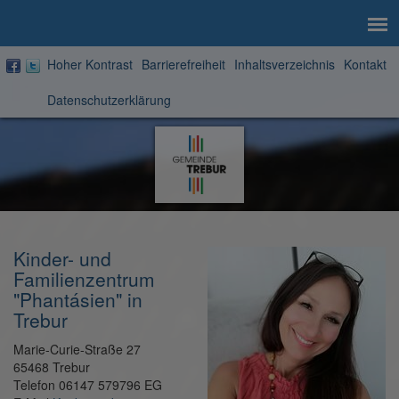
Hoher Kontrast
Barrierefreiheit
Inhaltsverzeichnis
Kontakt
Datenschutzerklärung
Zur
Startseite
Kinder- und
Familienzentrum
"Phantásien" in
Trebur
Marie-Curie-Straße 27
65468 Trebur
Telefon 06147 579796 EG