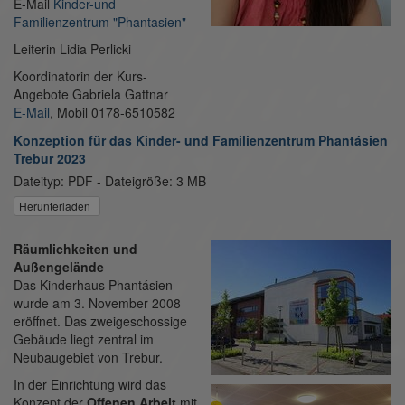
E-Mail
Kinder-und
Familienzentrum "Phantasien"
Leiterin Lidia Perlicki
Koordinatorin der Kurs-
Angebote Gabriela Gattnar
E-Mail
, Mobil 0178-6510582
Konzeption für das Kinder- und Familienzentrum Phantásien
Trebur 2023
Dateityp: PDF - Dateigröße: 3 MB
Herunterladen
Räumlichkeiten und
Außengelände
Das Kinderhaus Phantásien
wurde am 3. November 2008
eröffnet. Das zweigeschossige
Gebäude liegt zentral im
Neubaugebiet von Trebur.
In der Einrichtung wird das
Konzept der
Offenen Arbeit
mit