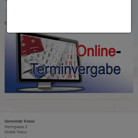
Einwohnermeldeamt
Gemeinde Trebur
Herrngasse 3
65468 Trebur