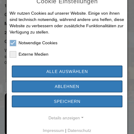
Cookie Einstellungen
11.08., 25.08. - jeweils 19:00-20:30 h
Wir nutzen Cookies auf unserer Website. Einige von ihnen
Gebühr: 128 €
sind technisch notwendig, während andere uns helfen, diese
Mittwochs: 10.06., 17.06., 01.07., 08.07., 15.07., 12.08.,
Website zu verbessern oder zusätzliche Funktionalitäten zur
26.08. - jeweils 18:30 - 20:00 h
Verfügung zu stellen.
Gebühr: 112 €
Notwendige Cookies
Weitere Informationen und Anmeldung unter
Externe Medien
soniafinger@aol.com, insta: sonia_finger.yoga oder telefonisch,
0177 693 1936
ALLE AUSWÄHLEN
Zurück zur Übersicht
ABLEHNEN
SPEICHERN
Details anzeigen
Impressum
|
Datenschutz