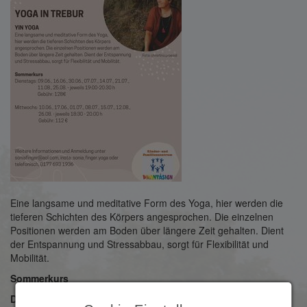
Eine langsame und meditative Form des Yoga, hier werden die
tieferen Schichten des Körpers angesprochen. Die einzelnen
Positionen werden am Boden über längere Zeit gehalten. Dient
der Entspannung und Stressabbau, sorgt für Flexibilität und
Mobilität.
Sommerkurs
Dienstags: 09.06., 16.06., 30.06., 07.07., 14.07., 21.07.,