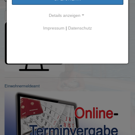
Gemeinde Trebur, Kulturbüro | Herrngasse 3 | 65468 Trebur.
Zurück zur Übersicht
Details anzeigen
Impressum
|
Datenschutz
Einwohnermeldeamt